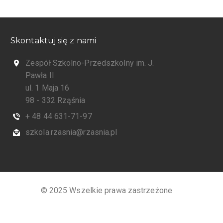
Skontaktuj się z nami
Zespół Szkolno-Przedszkolny im. J.
Pawła II
ul. 1 Maja 16
98 - 332 Rząśnia
+ 48 44 631-71-97
szkola.rzasnia@rzasnia.pl
© 2025 Wszelkie prawa zastrzeżone