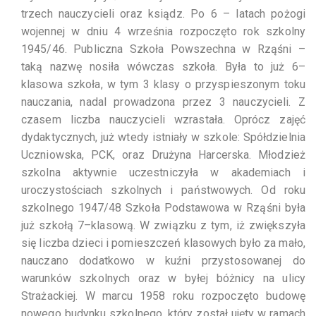
trzech nauczycieli oraz ksiądz. Po 6 – latach pożogi
wojennej w dniu 4 września rozpoczęto rok szkolny
1945/46. Publiczna Szkoła Powszechna w Rząśni –
taką nazwę nosiła wówczas szkoła. Była to już 6–
klasowa szkoła, w tym 3 klasy o przyspieszonym toku
nauczania, nadal prowadzona przez 3 nauczycieli. Z
czasem liczba nauczycieli wzrastała. Oprócz zajęć
dydaktycznych, już wtedy istniały w szkole: Spółdzielnia
Uczniowska, PCK, oraz Drużyna Harcerska. Młodzież
szkolna aktywnie uczestniczyła w akademiach i
uroczystościach szkolnych i państwowych. Od roku
szkolnego 1947/48 Szkoła Podstawowa w Rząśni była
już szkołą 7–klasową. W związku z tym, iż zwiększyła
się liczba dzieci i pomieszczeń klasowych było za mało,
nauczano dodatkowo w kuźni przystosowanej do
warunków szkolnych oraz w byłej bóżnicy na ulicy
Strażackiej. W marcu 1958 roku rozpoczęto budowę
nowego budynku szkolnego, który został ujęty w ramach