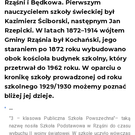
Rząśni i Będkowa. Pierwszym
nauczycielem szkoły świeckiej był
Kazimierz Ściborski, następnym Jan
Rzepicki. W latach 1872–1914 wójtem
Gminy Rząśnia był Kochański, jego
staraniem po 1872 roku wybudowano
obok kościoła budynek szkolny, który
przetrwał do 1962 roku. W oparciu o
kronikę szkoły prowadzonej od roku
szkolnego 1929/1930 możemy poznać
bliżej jej dzieje.
...
”3 – klasowa Publiczna Szkoła Powszechna”– taką
nazwę nosiła Szkoła Podstawowa w Rząśni do czasu
wybuchu II wojny światowej. W szkole uczyło wówczas