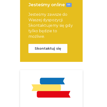
Jesteśmy online
!!!!
Jesteśmy zawsze do
Waszej dyspozycji.
Skontaktujemy się gdy
tylko będzie to
możliwe.
Skontaktuj się