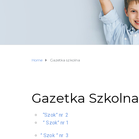
Home
Gazetka szkolna
Gazetka Szkoln
“Szok” nr 2
” Szok” nr 1
” Szok ” nr 3