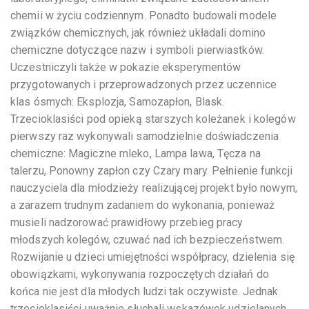
chemii w życiu codziennym. Ponadto budowali modele
związków chemicznych, jak również układali domino
chemiczne dotyczące nazw i symboli pierwiastków.
Uczestniczyli także w pokazie eksperymentów
przygotowanych i przeprowadzonych przez uczennice
klas ósmych: Eksplozja, Samozapłon, Blask.
Trzecioklasiści pod opieką starszych koleżanek i kolegów
pierwszy raz wykonywali samodzielnie doświadczenia
chemiczne: Magiczne mleko, Lampa lawa, Tęcza na
talerzu, Ponowny zapłon czy Czary mary. Pełnienie funkcji
nauczyciela dla młodzieży realizującej projekt było nowym,
a zarazem trudnym zadaniem do wykonania, ponieważ
musieli nadzorować prawidłowy przebieg pracy
młodszych kolegów, czuwać nad ich bezpieczeństwem.
Rozwijanie u dzieci umiejętności współpracy, dzielenia się
obowiązkami, wykonywania rozpoczętych działań do
końca nie jest dla młodych ludzi tak oczywiste. Jednak
trzecioklasiści uważnie słuchali wskazówek udzielanych