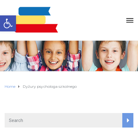
Otwórz pasek narzędzi
Home
Dyżury psychologa szkolnego