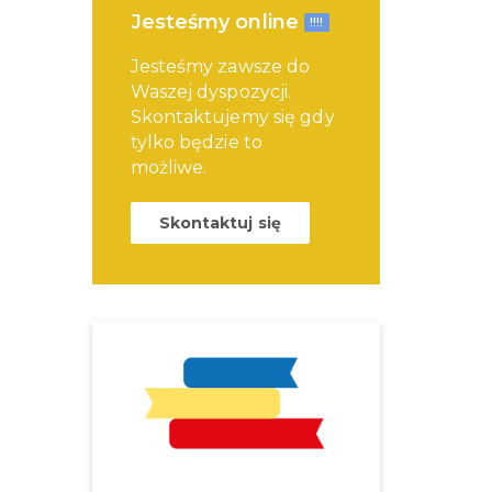
Jesteśmy online
!!!!
Jesteśmy zawsze do
Waszej dyspozycji.
Skontaktujemy się gdy
tylko będzie to
możliwe.
Skontaktuj się