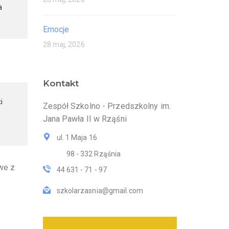
a
Emocje
28 maj, 2026
Kontakt
i
Zespół Szkolno - Przedszkolny im.
Jana Pawła II w Rząśni
ul. 1 Maja 16
98 - 332 Rząśnia
we z
44 631 - 71 - 97
szkolarzasnia@gmail.com