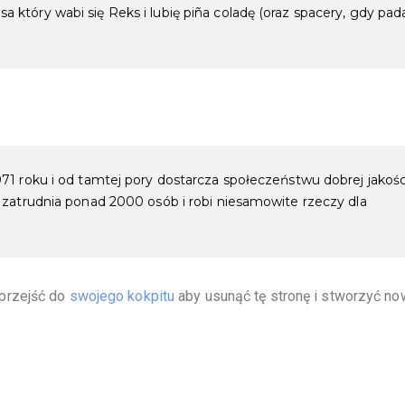
tóry wabi się Reks i lubię piña coladę (oraz spacery, gdy pad
1 roku i od tamtej pory dostarcza społeczeństwu dobrej jakośc
 zatrudnia ponad 2000 osób i robi niesamowite rzeczy dla
przejść do
swojego kokpitu
aby usunąć tę stronę i stworzyć no