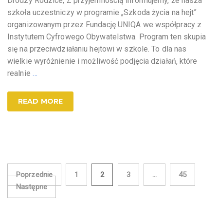
Drodzy Rodzice, Z przyjemnością informujemy, że nasza
szkoła uczestniczy w programie „Szkoda życia na hejt”
organizowanym przez Fundację UNIQA we współpracy z
Instytutem Cyfrowego Obywatelstwa. Program ten skupia
się na przeciwdziałaniu hejtowi w szkole. To dla nas
wielkie wyróżnienie i możliwość podjęcia działań, które
realnie
…
READ MORE
Stronicowanie
Poprzednie
1
2
3
…
45
Następne
wpisów