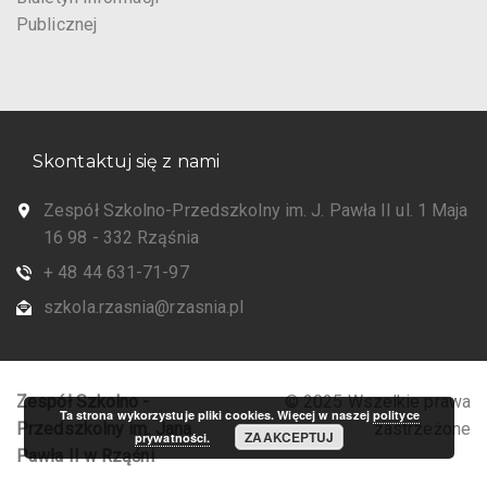
Publicznej
Skontaktuj się z nami
Zespół Szkolno-Przedszkolny im. J. Pawła II ul. 1 Maja
16 98 - 332 Rząśnia
+ 48 44 631-71-97
szkola.rzasnia@rzasnia.pl
Zespół Szkolno -
© 2025 Wszelkie prawa
Ta strona wykorzystuje pliki cookies. Więcej w naszej
polityce
Przedszkolny im. Jana
zastrzeżone
ZAAKCEPTUJ
prywatności.
Pawła II w Rząśni