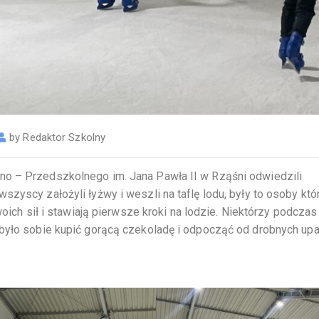
by
Redaktor Szkolny
no – Przedszkolnego im. Jana Pawła II w Rząśni odwiedzili
zyscy założyli łyżwy i weszli na taflę lodu, były to osoby któr
woich sił i stawiają pierwsze kroki na lodzie. Niektórzy podczas
 było sobie kupić gorącą czekoladę i odpocząć od drobnych up