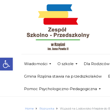
Otwórz pasek narzędzi
Wiadomości
O szkole
Dla Rodziców
Gmina Rząśnia stawia na przedszkolaków
Pomoc Psychologiczno-Pedagogiczna
Home
Rozrywka
Wyjazd na Lodowisko Miejskie do