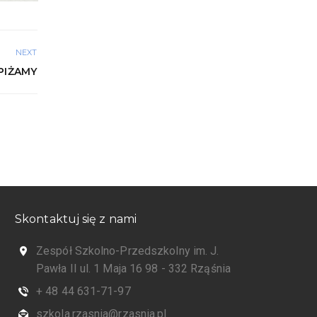
NEXT
PIŻAMY
Skontaktuj się z nami
Zespół Szkolno-Przedszkolny im. J.
Pawła II ul. 1 Maja 16 98 - 332 Rząśnia
+ 48 44 631-71-97
szkola.rzasnia@rzasnia.pl