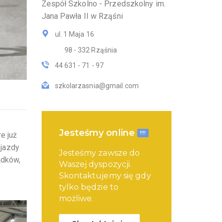
Zespół Szkolno - Przedszkolny im.
Jana Pawła II w Rząśni
ul. 1 Maja 16
98 - 332 Rząśnia
44 631 - 71 - 97
szkolarzasnia@gmail.com
Jesteśmy online
!!!!
e już
 jazdy
Jesteśmy zawsze do
adków,
Waszej dyspozycji.
Skontaktujemy się gdy
tylko będzie to
możliwe.