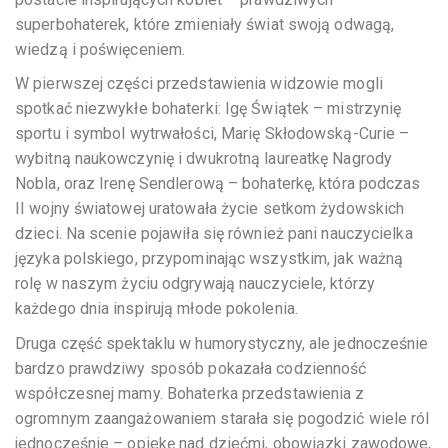
superbohaterek, które zmieniały świat swoją odwagą,
wiedzą i poświęceniem.
W pierwszej części przedstawienia widzowie mogli
spotkać niezwykłe bohaterki: Igę Świątek – mistrzynię
sportu i symbol wytrwałości, Marię Skłodowską-Curie –
wybitną naukowczynię i dwukrotną laureatkę Nagrody
Nobla, oraz Irenę Sendlerową – bohaterkę, która podczas
II wojny światowej uratowała życie setkom żydowskich
dzieci. Na scenie pojawiła się również pani nauczycielka
języka polskiego, przypominając wszystkim, jak ważną
rolę w naszym życiu odgrywają nauczyciele, którzy
każdego dnia inspirują młode pokolenia.
Druga część spektaklu w humorystyczny, ale jednocześnie
bardzo prawdziwy sposób pokazała codzienność
współczesnej mamy. Bohaterka przedstawienia z
ogromnym zaangażowaniem starała się pogodzić wiele ról
jednocześnie – opiekę nad dziećmi, obowiązki zawodowe,