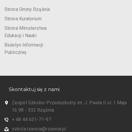
Strona Gminy Rząśnia
Strona Kuratorium
Strona Ministerstwa
Edukacji i Nauki
Biuletyn Informacji
Publicznej
Skontaktuj się z nami
Zespół Szkolno-Przedszkolny im. J. Pawła II ul. 1 Maja
16 98 - 332 Rząśnia
+ 48 44 631-71-97
szkola.rzasnia@rzasnia.pl