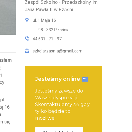
Zespół Szkolno - Przedszkolny im.
Jana Pawła II w Rząśni
ul. 1 Maja 16
98 - 332 Rząśnia
44 631 - 71 - 97
szkolarzasnia@gmail.com
asłem
ę
i
Jesteśmy online
!!!!
ocy
Jesteśmy zawsze do
Waszej dyspozycji.
pl.
Skontaktujemy się gdy
tę 16
tylko będzie to
a
możliwe.
m się