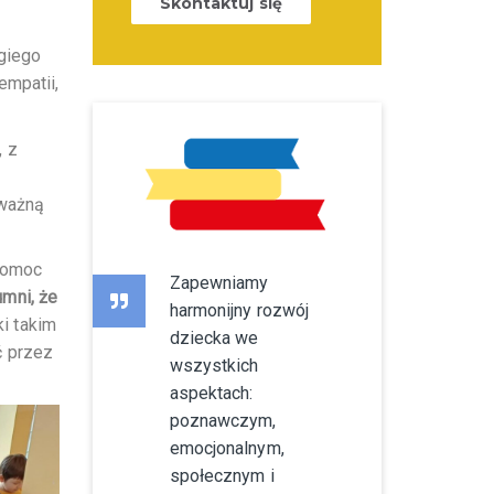
Skontaktuj się
ugiego
empatii,
, z
 ważną
 pomoc
Zapewniamy
mni, że
harmonijny rozwój
i takim
dziecka we
ć przez
wszystkich
aspektach:
poznawczym,
emocjonalnym,
społecznym i