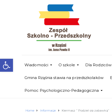
Otwórz pasek narzędzi
Wiadomości
O szkole
Dla Rodziców
Gmina Rząśnia stawia na przedszkolaków
Pomoc Psychologiczno-Pedagogiczna
Home
Informacje
Kiermasz ” Podziel się zabawką”