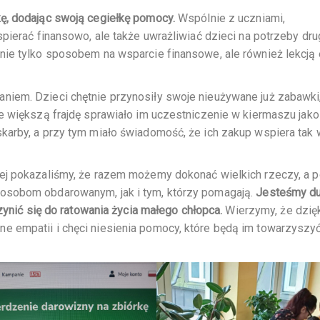
ę, dodając swoją cegiełkę pomocy.
Wspólnie z uczniami,
spierać finansowo, ale także uwrażliwiać dzieci na potrzeby dr
nie tylko sposobem na wsparcie finansowe, ale również lekcją 
iem. Dzieci chętnie przynosiły swoje nieużywane już zabawki
e większą frajdę sprawiało im uczestniczenie w kiermaszu jako
karby, a przy tym miało świadomość, że ich zakup wspiera tak
nej pokazaliśmy, że razem możemy dokonać wielkich rzeczy, a
osobom obdarowanym, jak i tym, którzy pomagają.
Jesteśmy du
czynić się do ratowania życia małego chłopca.
Wierzymy, że dzięk
 empatii i chęci niesienia pomocy, które będą im towarzyszy