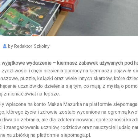
by
Redaktor Szkolny
ła wyjątkowe wydarzenie – kiermasz zabawek używanych pod h
yczliwości i chęci niesienia pomocy na kiermaszu pojawiły si
nszowe, puzzle, książki oraz wiele innych skarbów, które dziec
hęcenie uczniów do dzielenia się tym, co mają, z myślą o pom
ą zmieniać świat na lepsze.
y wpłacone na konto Maksa Mazurka na platformie siepomaga.
ego, którego życie i zdrowie zostało wycenione na ogromną kwo
ożliwa do zebrania, ale dla zdeterminowanej społeczności każd
i i zaangażowaniu uczniów, rodziców oraz nauczycieli udało na
ane na zbiórkę na platformie siepomaga.pl.