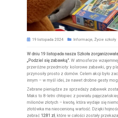
19 listopada 2024
Informacje
,
Życie szkoły
W dniu 19 listopada nasza Szkoła zorganizowa
„Podziel się zabawką”.
W atmosferze wzajemnej ż
przeróżne przedmioty: kolorowe zabawki, gry pla
przynosiły prosto z domów. Celem akcji było zac
innym – w myśl idei, że nawet drobne gesty mog
Zebrane pieniądze ze sprzedaży zabawek został
Maks to 8-letni chłopiec z powiatu pajęczański
milionów złotych – kwotę, która wydaje się niem
złotówka ma nieocenioną wartość. Dzięki hojnośc
zebrać
1281 zł
, które w całości zostały przekaz