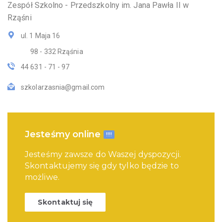
Zespół Szkolno - Przedszkolny im. Jana Pawła II w
Rząśni
ul. 1 Maja 16
98 - 332 Rząśnia
44 631 - 71 - 97
szkolarzasnia@gmail.com
Jesteśmy online
!!!!
Jesteśmy zawsze do Waszej dyspozycji.
Skontaktujemy się gdy tylko będzie to
możliwe.
Skontaktuj się