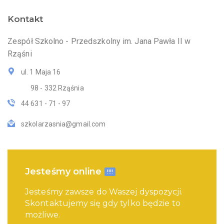
Kontakt
Zespół Szkolno - Przedszkolny im. Jana Pawła II w
Rząśni
ul. 1 Maja 16
98 - 332 Rząśnia
44 631 - 71 - 97
szkolarzasnia@gmail.com
Jesteśmy online
!!!!
Jesteśmy zawsze do Waszej dyspozycji.
Skontaktujemy się gdy tylko będzie to
możliwe.