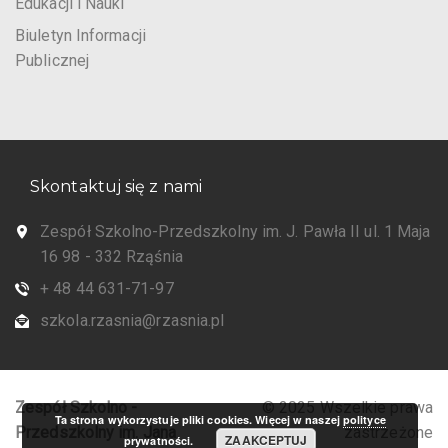
Edukacji i Nauki
Biuletyn Informacji
Publicznej
Skontaktuj się z nami
Zespół Szkolno-Przedszkolny im. J. Pawła II ul. 1 Maja
16 98 - 332 Rząśnia
+ 48 44 631-71-97
szkola.rzasnia@rzasnia.pl
Zespół Szkolno -
© 2025 Wszelkie prawa
Ta strona wykorzystuje pliki cookies. Więcej w naszej
polityce
Przedszkolny im. Jana
zastrzeżone
ZAAKCEPTUJ
prywatności.