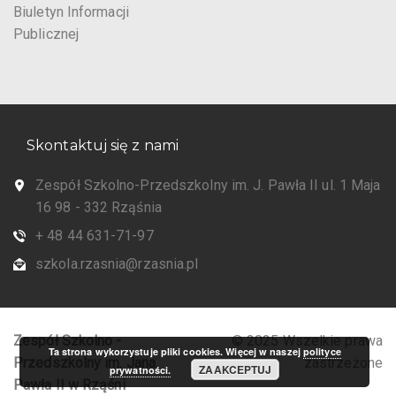
Biuletyn Informacji
Publicznej
Skontaktuj się z nami
Zespół Szkolno-Przedszkolny im. J. Pawła II ul. 1 Maja
16 98 - 332 Rząśnia
+ 48 44 631-71-97
szkola.rzasnia@rzasnia.pl
Zespół Szkolno -
© 2025 Wszelkie prawa
Ta strona wykorzystuje pliki cookies. Więcej w naszej
polityce
Przedszkolny im. Jana
zastrzeżone
ZAAKCEPTUJ
prywatności.
Pawła II w Rząśni