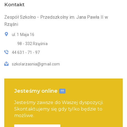
Kontakt
Zespół Szkolno - Przedszkolny im. Jana Pawła II w
Rząśni
ul. 1 Maja 16
98 - 332 Rząśnia
44 631 - 71 - 97
szkolarzasnia@gmail.com
Jesteśmy online
!!!!
Jesteśmy zawsze do Waszej dyspozycji.
Skontaktujemy się gdy tylko będzie to
możliwe.