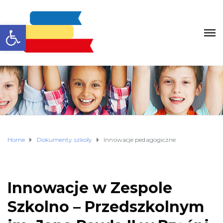
Otwórz pasek narzędzi
Home
Dokumenty szkoły
Innowacje pedagogiczne
Innowacje w Zespole
Szkolno – Przedszkolnym