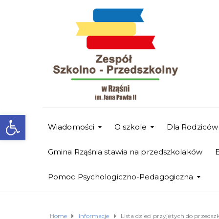
Otwórz pasek narzędzi
Wiadomości
O szkole
Dla Rodziców
Gmina Rząśnia stawia na przedszkolaków
Pomoc Psychologiczno-Pedagogiczna
Home
Informacje
Lista dzieci przyjętych do przedsz