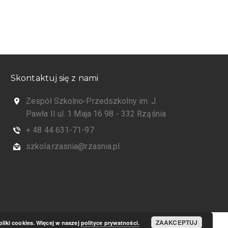
Skontaktuj się z nami
Zespół Szkolno-Przedszkolny im. J.
Pawła II ul. 1 Maja 16 98 - 332 Rząśnia
+ 48 44 631-71-97
szkola.rzasnia@rzasnia.pl
ZAAKCEPTUJ
pliki cookies. Więcej w naszej
polityce prywatności.