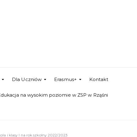
Dla Uczniów
Erasmus+
Kontakt
Edukacja na wysokim poziomie w ZSP w Rząśni
kola i klasy I na rok szkolny 2022/2023