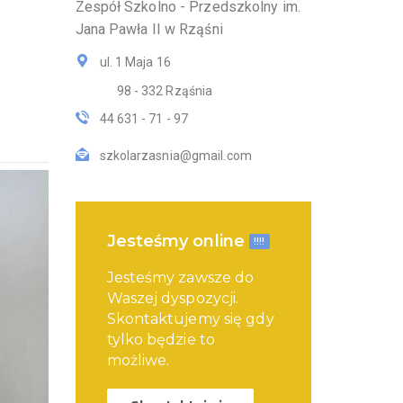
Zespół Szkolno - Przedszkolny im.
Jana Pawła II w Rząśni
ul. 1 Maja 16
98 - 332 Rząśnia
44 631 - 71 - 97
szkolarzasnia@gmail.com
Jesteśmy online
!!!!
Jesteśmy zawsze do
Waszej dyspozycji.
Skontaktujemy się gdy
tylko będzie to
możliwe.