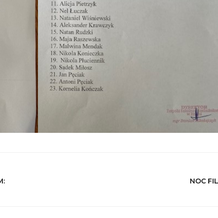
M:
NOC F