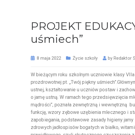
PROJEKT EDUKACYJ
uśmiech”
8 maja 2022
Życie szkoły
by
Redaktor 
W bieżącym roku szkolnym uczniowie klasy VIIa na
prozdrowotnej pt. „Twój piękny uśmiech”.Główny
ustnej, kształtowanie u uczniów postaw i zachow
o jamę ustną. W ramach tego przedsięwzięcia mło
mądrości”, poznała zewnętrzną i wewnętrzną bu
funkcję, wzory zębowe uzębienia mlecznego i sta
zapobiegania, podstawowe zasady higieny jamy 
zdrowych jadłospisów bogatych w białko, witami
prawidłowego, czyli skutecznego czyszczenia z