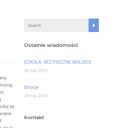
Ostatnie wiadomości
SZKOŁA- BEZPIECZNE MIEJSCE
28 maj, 2026
jamy
łością
Emocje
by
28 maj, 2026
ą
oby jej
owanie
Kontakt
t
 się z