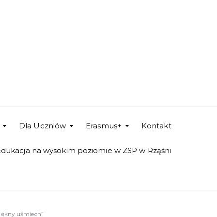
Dla Uczniów
Erasmus+
Kontakt
Edukacja na wysokim poziomie w ZSP w Rząśni
ękny uśmiech”