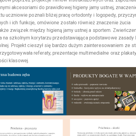
nnymi akcesoriami do prawidłowej higieny jamy ustnej, znaczen
ektu uczniowie poznali bliżej pracę ortodonty i logopedy, przycz
ych i ich funkcje, omówione zostało również znaczenie żucia
akże związek między higieną jamy ustnej a sportem. Zwieńcze
ana na szkolnym korytarzu przedstawiająca podstawowe zasady 
kolnej. Projekt cieszył się bardzo dużym zainteresowaniem ze s
zygotowywała referaty, prezentacje multimedialne oraz plakaty
ści klasowej.