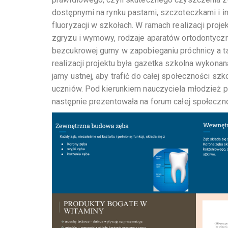
dostępnymi na rynku pastami, szczoteczkami i i
fluoryzacji w szkołach. W ramach realizacji proj
zgryzu i wymowy, rodzaje aparatów ortodontyczn
bezcukrowej gumy w zapobieganiu próchnicy a t
realizacji projektu była gazetka szkolna wykon
jamy ustnej, aby trafić do całej społeczności sz
uczniów. Pod kierunkiem nauczyciela młodzież pr
następnie prezentowała na forum całej społeczno