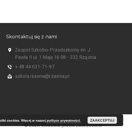
Skontaktuj się z nami
Zespół Szkolno-Przedszkolny im. J.
Pawła II ul. 1 Maja 16 98 - 332 Rząśnia
+ 48 44 631-71-97
szkola.rzasnia@rzasnia.pl
ZAAKCEPTUJ
pliki cookies. Więcej w naszej
polityce prywatności.
© 2025 Wszelkie prawa zastrzeżone