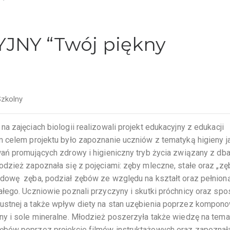
NY “Twój piękny
Szkolny
 zajęciach biologii realizowali projekt edukacyjny z edukacji
m celem projektu było zapoznanie uczniów z tematyką higieny 
ań promujących zdrowy i higieniczny tryb życia związany z dba
dzież zapoznała się z pojęciami: zęby mleczne, stałe oraz „zę
dowę zęba, podział zębów ze względu na kształt oraz pełnion
łego. Uczniowie poznali przyczyny i skutki próchnicy oraz spos
ustnej a także wpływ diety na stan uzębienia poprzez kompon
ny i sole mineralne. Młodzież poszerzyła także wiedzę na tema
ębów poprzez projekcje filmów instruktażowych oraz zapoznała