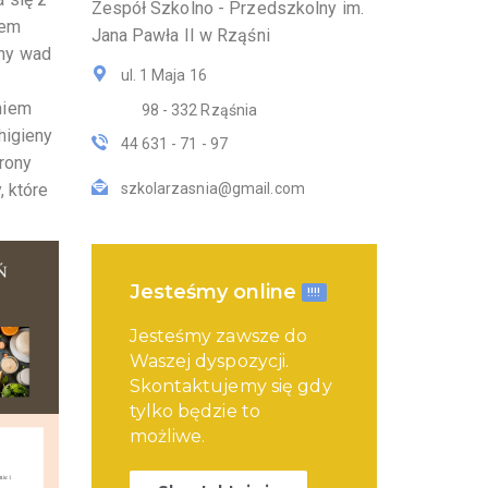
Zespół Szkolno - Przedszkolny im.
iem
Jana Pawła II w Rząśni
yny wad
ul. 1 Maja 16
niem
98 - 332 Rząśnia
higieny
44 631 - 71 - 97
trony
, które
szkolarzasnia@gmail.com
Jesteśmy online
!!!!
Jesteśmy zawsze do
Waszej dyspozycji.
Skontaktujemy się gdy
tylko będzie to
możliwe.