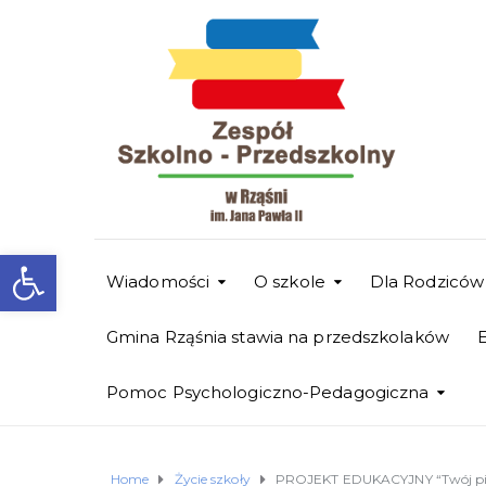
Otwórz pasek narzędzi
Wiadomości
O szkole
Dla Rodziców
Gmina Rząśnia stawia na przedszkolaków
Pomoc Psychologiczno-Pedagogiczna
Home
Życie szkoły
PROJEKT EDUKACYJNY “Twój pi