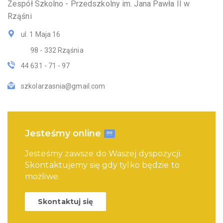
Zespół Szkolno - Przedszkolny im. Jana Pawła II w
Rząśni
ul. 1 Maja 16
98 - 332 Rząśnia
44 631 - 71 - 97
szkolarzasnia@gmail.com
Jesteśmy online
!!!!
Jesteśmy zawsze do Waszej dyspozycji.
Skontaktujemy się gdy tylko będzie to
możliwe.
Skontaktuj się