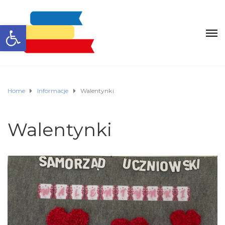
Otwórz pasek narzędzi
Home
Informacje
Walentynki
Walentynki