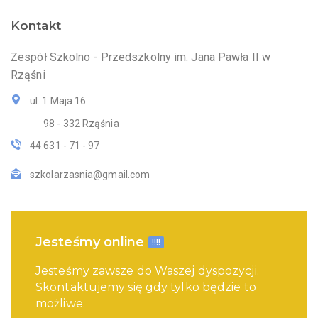
Kontakt
Zespół Szkolno - Przedszkolny im. Jana Pawła II w
Rząśni
ul. 1 Maja 16
98 - 332 Rząśnia
44 631 - 71 - 97
szkolarzasnia@gmail.com
Jesteśmy online
!!!!
Jesteśmy zawsze do Waszej dyspozycji.
Skontaktujemy się gdy tylko będzie to
możliwe.