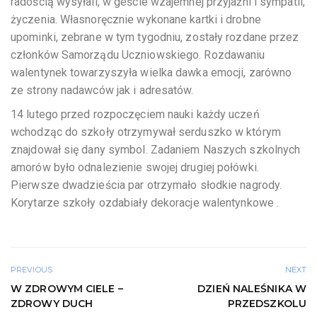
radością wysyłali, w geście wzajemnej przyjaźni i sympatii,
życzenia. Własnoręcznie wykonane kartki i drobne
upominki, zebrane w tym tygodniu, zostały rozdane przez
członków Samorządu Uczniowskiego. Rozdawaniu
walentynek towarzyszyła wielka dawka emocji, zarówno
ze strony nadawców jak i adresatów.
14 lutego przed rozpoczęciem nauki każdy uczeń
wchodząc do szkoły otrzymywał serduszko w którym
znajdował się dany symbol. Zadaniem Naszych szkolnych
amorów było odnalezienie swojej drugiej połówki.
Pierwsze dwadzieścia par otrzymało słodkie nagrody.
Korytarze szkoły ozdabiały dekoracje walentynkowe .
PREVIOUS
NEXT
W ZDROWYM CIELE –
DZIEŃ NALEŚNIKA W
ZDROWY DUCH
PRZEDSZKOLU