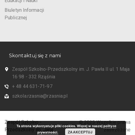
Edukacji i Nauki
Biuletyn Informacji
Publicznej
Skontaktuj się z nami
Zespół Szkolno-Przedszkolny im. J. Pawła II ul. 1 Maja
16 98 - 332 Rząśnia
+ 48 44 631-71-97
szkola.rzasnia@rzasnia.pl
Zespół Szkolno -
© 2025 Wszelkie prawa
Ta strona wykorzystuje pliki cookies. Więcej w naszej
polityce
Przedszkolny im. Jana
zastrzeżone
ZAAKCEPTUJ
prywatności.