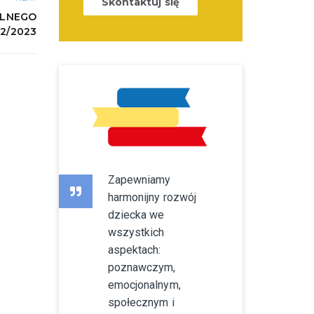
Skontaktuj się
OLNEGO
2/2023
Zapewniamy
harmonijny rozwój
dziecka we
wszystkich
aspektach:
poznawczym,
emocjonalnym,
społecznym i