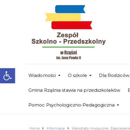
Otwórz pasek narzędzi
Wiadomości
O szkole
Dla Rodziców
Gmina Rząśnia stawia na przedszkolaków
Pomoc Psychologiczno-Pedagogiczna
Home
Informacje
Warsztaty muzyczne. Zaproszenie