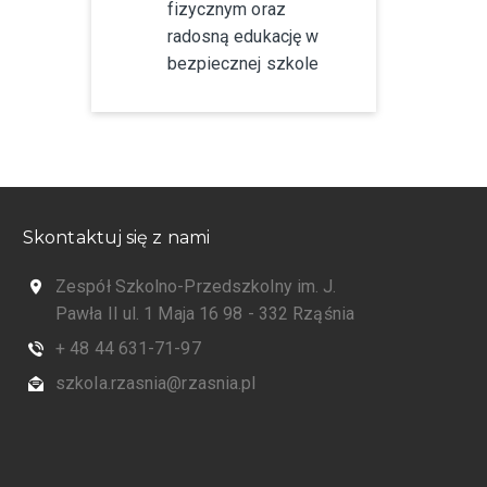
fizycznym oraz
radosną edukację w
bezpiecznej szkole
Skontaktuj się z nami
Zespół Szkolno-Przedszkolny im. J.
Pawła II ul. 1 Maja 16 98 - 332 Rząśnia
+ 48 44 631-71-97
szkola.rzasnia@rzasnia.pl