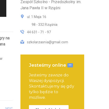
Zespół Szkolno - Przedszkolny im.
Jana Pawła II w Rząśni
ul. 1 Maja 16
98 - 332 Rząśnia
44 631 - 71 - 97
gry na
szkolarzasnia@gmail.com
ana
 w
Jesteśmy online
!!!!
Jesteśmy zawsze do
Waszej dyspozycji.
Skontaktujemy się gdy
tylko będzie to
możliwe.
NEXT