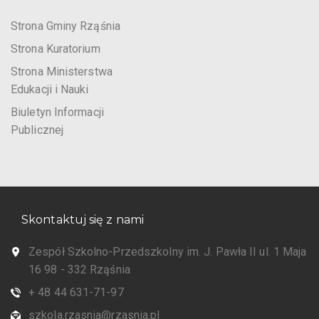
Strona Gminy Rząśnia
Strona Kuratorium
Strona Ministerstwa
Edukacji i Nauki
Biuletyn Informacji
Publicznej
Skontaktuj się z nami
Zespół Szkolno-Przedszkolny im. J. Pawła II ul. 1 Maja
16 98 - 332 Rząśnia
+ 48 44 631-71-97
szkola.rzasnia@rzasnia.pl