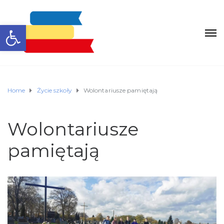
Otwórz pasek narzędzi
Home
Życie szkoły
Wolontariusze pamiętają
Wolontariusze
pamiętają