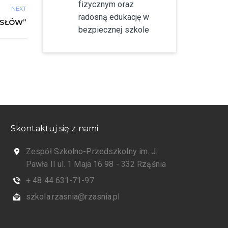
fizycznym oraz
NEXT
radosną edukację w
YSŁÓW”
bezpiecznej szkole
Skontaktuj się z nami
Zespół Szkolno-Przedszkolny im. J.
Pawła II ul. 1 Maja 16 98 - 332 Rząśnia
+ 48 44 631-71-97
szkola.rzasnia@rzasnia.pl