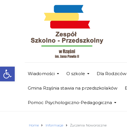
Otwórz pasek narzędzi
Wiadomości
O szkole
Dla Rodziców
Gmina Rząśnia stawia na przedszkolaków
Pomoc Psychologiczno-Pedagogiczna
Home
Informacje
Życzenia Noworoczne