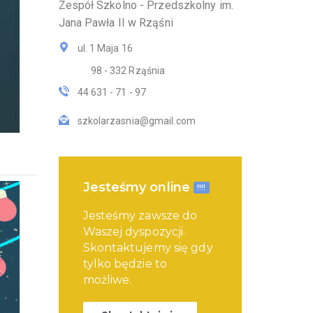
Zespół Szkolno - Przedszkolny im.
Jana Pawła II w Rząśni
ul. 1 Maja 16
98 - 332 Rząśnia
44 631 - 71 - 97
szkolarzasnia@gmail.com
Jesteśmy online
!!!!
Jesteśmy zawsze do
Waszej dyspozycji.
Skontaktujemy się gdy
tylko będzie to
możliwe.