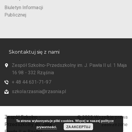
Biuletyn Informacji
Publicznej
Skontaktuj się z nami
Zespół Szkolno-Przedszkolny im. J. Pawła II ul. 1 Maja
16 98 - 332 Rząśnia
+ 48 44 631-71-97
szkola.rzasnia@rzasnia.pl
Zespół Szkolno -
© 2025 Wszelkie prawa
Ta strona wykorzystuje pliki cookies. Więcej w naszej
polityce
Przedszkolny im. Jana
zastrzeżone
ZAAKCEPTUJ
prywatności.
Pawła II w Rząśni