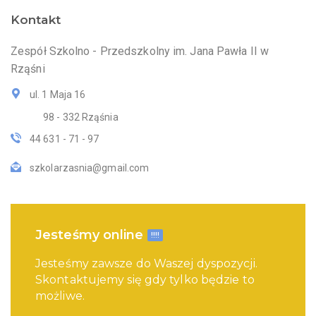
Kontakt
Zespół Szkolno - Przedszkolny im. Jana Pawła II w
Rząśni
ul. 1 Maja 16
98 - 332 Rząśnia
44 631 - 71 - 97
szkolarzasnia@gmail.com
Jesteśmy online
!!!!
Jesteśmy zawsze do Waszej dyspozycji.
Skontaktujemy się gdy tylko będzie to
możliwe.