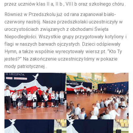
przez uczniów klas II a, II b , VIII b oraz szkolnego chóru .
Również w Przedszkolu już od rana zapanował biało-
czerwony nastrój. Nasze przedszkolaki uczestniczyły w
uroczystościach związanych z obchodami Święta
Niepodległości. Wszystkie grupy przygotowały kotyliony i
flagi w naszych barwach ojczystych. Dzieci odśpiewały
Hymn, a także wspólnie wyrecytowały wiersz pt. “Kto Ty
jesteś?” Na zakończenie uczestniczyliśmy w pokazie
mody patriotycznej .