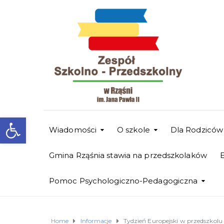
Otwórz pasek narzędzi
Wiadomości
O szkole
Dla Rodziców
Gmina Rząśnia stawia na przedszkolaków
Pomoc Psychologiczno-Pedagogiczna
Home
Informacje
Tydzień Europejski w przedszkolu