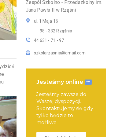
Zespół Szkolno - Przedszkolny im.
Jana Pawła II w Rząśni
ul. 1 Maja 16
98 - 332 Rząśnia
44 631 - 71 - 97
szkolarzasnia@gmail.com
ydzień.
ne
Jesteśmy online
mu
!!!!
Jesteśmy zawsze do
Waszej dyspozycji.
Skontaktujemy się gdy
tylko będzie to
możliwe.