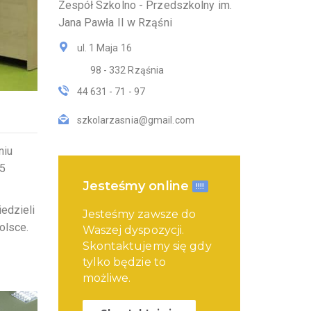
Zespół Szkolno - Przedszkolny im.
Jana Pawła II w Rząśni
ul. 1 Maja 16
98 - 332 Rząśnia
44 631 - 71 - 97
szkolarzasnia@gmail.com
niu
„5
Jesteśmy online
!!!!
edzieli
Jesteśmy zawsze do
olsce.
Waszej dyspozycji.
Skontaktujemy się gdy
tylko będzie to
możliwe.