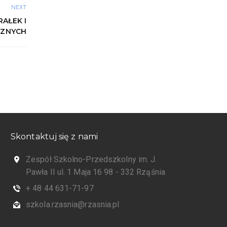
NEXT
AŁEK I
CZNYCH
Skontaktuj się z nami
Zespół Szkolno-Przedszkolny im. J.
Pawła II ul. 1 Maja 16 98 - 332 Rząśnia
+ 48 44 631-71-97
szkola.rzasnia@rzasnia.pl