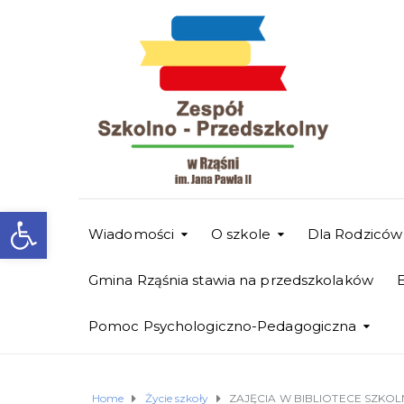
Otwórz pasek narzędzi
Wiadomości
O szkole
Dla Rodziców
Gmina Rząśnia stawia na przedszkolaków
Pomoc Psychologiczno-Pedagogiczna
Home
Życie szkoły
ZAJĘCIA W BIBLIOTECE SZKOL